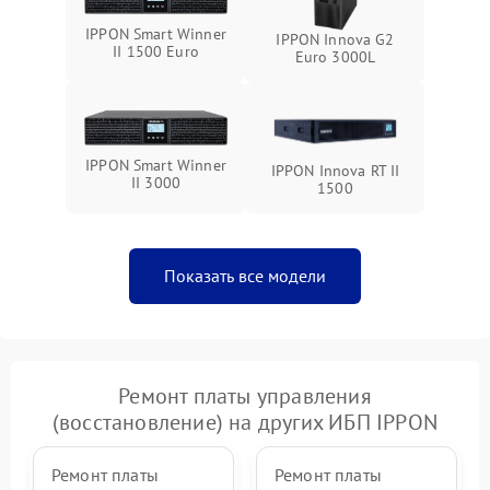
IPPON Smart Winner
IPPON Innova G2
Неисправность системы
II 1500 Euro
Euro 3000L
1500 ₽
Подробнее →
зарядки
Поломка системы защиты
1000 ₽
Подробнее →
от перегрузок
IPPON Smart Winner
IPPON Innova RT II
II 3000
1500
Неисправность системы
защиты от короткого
1500 ₽
Подробнее →
замыкания
Показать все модели
Повреждение системы
1000 ₽
Подробнее →
защиты от перегрева
Неисправность системы
защиты от
1500 ₽
Подробнее →
перенапряжения
Ремонт платы управления
(восстановление) на других ИБП IPPON
Ремонт платы
Ремонт платы