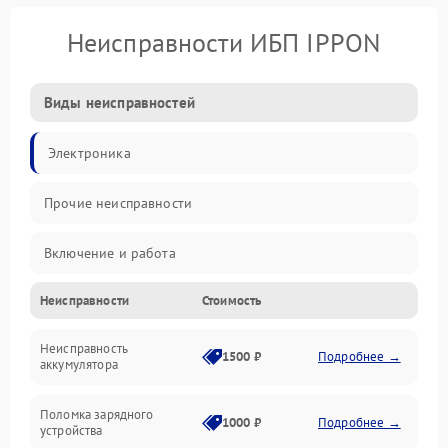
Неисправности ИБП IPPON
Виды неисправностей
Электроника
Прочие неисправности
Включение и работа
Неисправности
Стоимость
Работа с нагрузкой
Неисправность
Звук и индикация
1500 ₽
Подробнее →
аккумулятора
Питание и режимы
Поломка зарядного
1000 ₽
Подробнее →
устройства