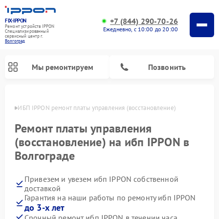
+7 (844) 290-70-26
FIX-IPPON
Ремонт устройств IPPON
Ежедневно, с 10:00 до 20:00
Специализированный
cервисный центр г.
Волгоград
Мы ремонтируем
Позвонить
граде
ИБП IPPON ремонт платы управления (восстановление)
Ремонт платы управления
(восстановление) на ибп IPPON в
Волгограде
Привезем и увезем ибп IPPON собственной
доставкой
Гарантия на наши работы по ремонту ибп IPPON
до 3-х лет
Срочный ремонт ибп IPPON в течении часа