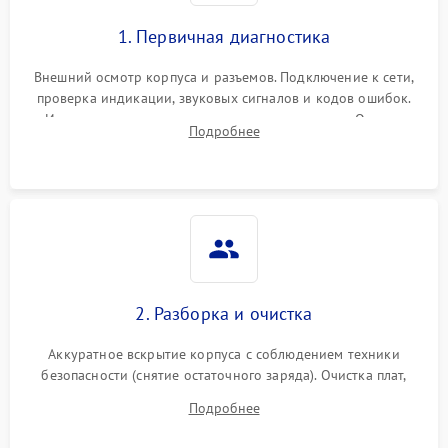
1. Первичная диагностика
Внешний осмотр корпуса и разъемов. Подключение к сети,
проверка индикации, звуковых сигналов и кодов ошибок.
Измерение входного и выходного напряжения. Оценка
Подробнее
реакции ИБП на отключение основного питания без
нагрузки.
2. Разборка и очистка
Аккуратное вскрытие корпуса с соблюдением техники
безопасности (снятие остаточного заряда). Очистка плат,
радиаторов и кулеров от пыли с помощью сжатого воздуха
Подробнее
и кистей для предотвращения перегрева и замыканий.