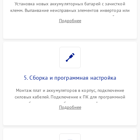
Установка новых аккумуляторных батарей с зачисткой
клемм. Выпаивание неисправных элементов инвертора или
цепи зарядки и монтаж новых радиодеталей.
Подробнее
Восстановление поврежденных токоведущих дорожек и
замена реле.
5. Сборка и программная настройка
Монтаж плат и аккумуляторов в корпус, подключение
силовых кабелей. Подключение к ПК для программной
калибровки констант батареи, настройки порогов
Подробнее
срабатывания AVR и сброса счетчиков старения АКБ.