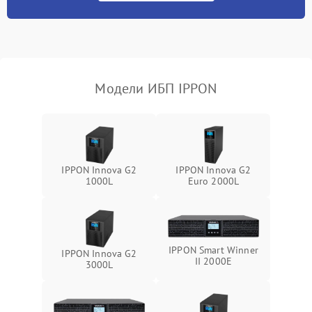
Неисправность
500 ₽
Подробнее →
индикаторов
Поломка фильтров
1000 ₽
Подробнее →
(EMI/EMC)
Модели ИБП IPPON
Неисправность системы
1500 ₽
Подробнее →
защиты
Неисправность системы
2000 ₽
Подробнее →
стабилизации
IPPON Innova G2
IPPON Innova G2
1000L
Euro 2000L
Поломка системы
автоматического
1500 ₽
Подробнее →
переключения
IPPON Smart Winner
Неисправность системы
IPPON Innova G2
1500 ₽
Подробнее →
II 2000E
мониторинга
3000L
Повреждение внутренних
500 ₽
Подробнее →
проводов