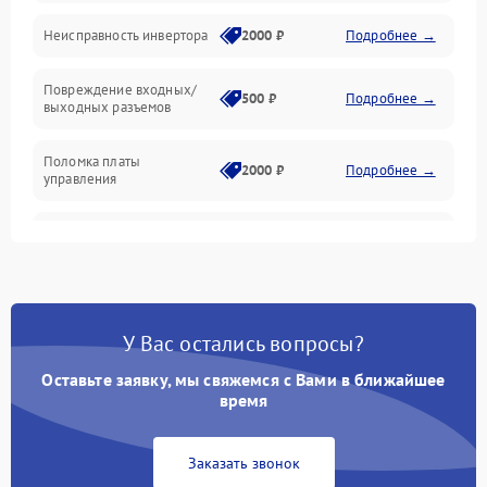
Интерфейсы и связь
Неисправность инвертора
2000 ₽
Подробнее →
Температура и эксплуатация
Повреждение входных/
500 ₽
Подробнее →
выходных разъемов
Механические повреждения
Поломка платы
Механика
2000 ₽
Подробнее →
управления
Неисправность
3000 ₽
Подробнее →
трансформатора
Повреждение
500 ₽
Подробнее →
конденсаторов
У Вас остались вопросы?
Поломка предохранителя
100 ₽
Подробнее →
Оставьте заявку, мы свяжемся с Вами в ближайшее
время
Неисправность системы
1000 ₽
Подробнее →
охлаждения
Заказать звонок