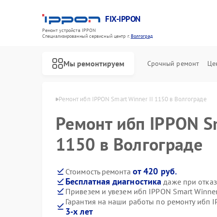
FIX-IPPON
Ремонт устройств IPPON
Специализированный cервисный центр г.
Волгоград
Мы ремонтируем
Срочный ремонт
Це
IPPON в Волгограде
Ремонт ибп IPPON Smart Winner II 1150 в Волгограде
Ремонт ибп IPPON Sm
1150 в Волгограде
от 420 руб.
Стоимость ремонта
Бесплатная диагностика
даже при отказ
Привезем и увезем ибп IPPON Smart Winner
Гарантия на наши работы по ремонту ибп I
3-х лет