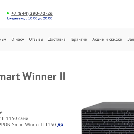
+7 (844) 290-70-26
Ежедневно, с 10:00 до 20:00
ны
О нас
Отзывы
Доставка
Гарантии
Акции и скидки
Зая
art Winner II
е
 II 1150 сами
до
PPON Smart Winner II 1150